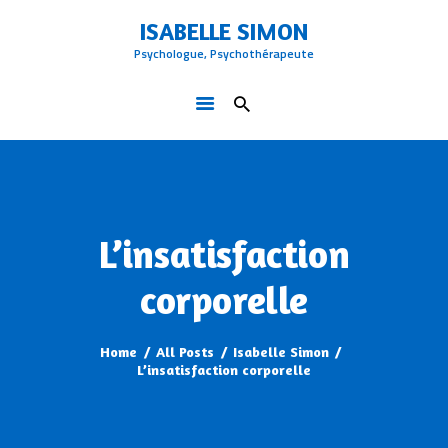
ACCUEIL
ISABELLE SIMON
QUI SUIS-JE
Psychologue, Psychothérapeute
ISABELLE SIMON
PROBLÈMES TRAITÉS
Psychologue, Psychothérapeute
LA THÉRAPIE COGNITIVE ET
COMPORTEMENTALE
BLOG
CONTACT
L’insatisfaction
corporelle
Home
All Posts
Isabelle Simon
L’insatisfaction corporelle