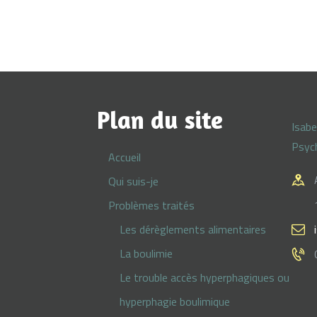
Plan du site
Isabe
Psyc
Accueil
Qui suis-je
Problèmes traités
Les dérèglements alimentaires
La boulimie
Le trouble accès hyperphagiques ou
hyperphagie boulimique