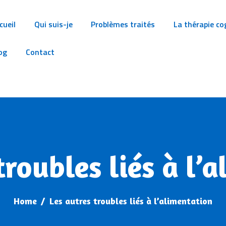
ACCUEIL
cueil
Qui suis-je
Problèmes traités
La thérapie c
ISABELLE SIMON
QUI SUIS-JE
og
Contact
Psychologue, Psychothérapeute
PROBLÈMES TRAITÉS
LA THÉRAPIE
COGNITIVE ET
COMPORTEMENTALE
troubles liés à l’
BLOG
Home
Les autres troubles liés à l’alimentation
CONTACT