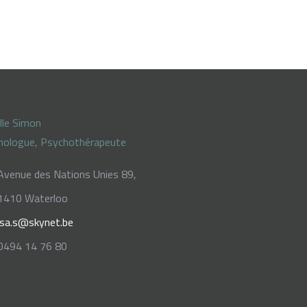
lle Simon
hologue, Psychothérapeute
Avenue des Nations Unies 89,
1410 Waterloo
isa.s@skynet.be
0494 14 76 80