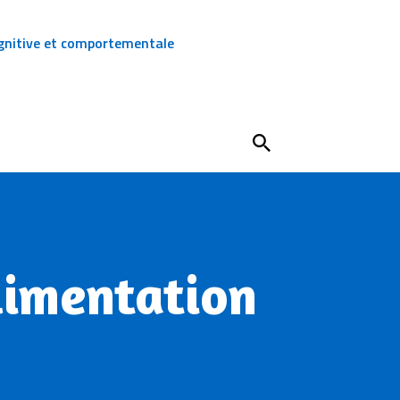
ognitive et comportementale
alimentation