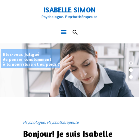
ACCUEIL
ISABELLE SIMON
QUI SUIS-JE
Psychologue, Psychothérapeute
ISABELLE SIMON
PROBLÈMES TRAITÉS
Psychologue, Psychothérapeute
LA THÉRAPIE COGNITIVE ET
COMPORTEMENTALE
BLOG
CONTACT
Psychologue, Psychothérapeute
Bonjour! Je suis Isabelle