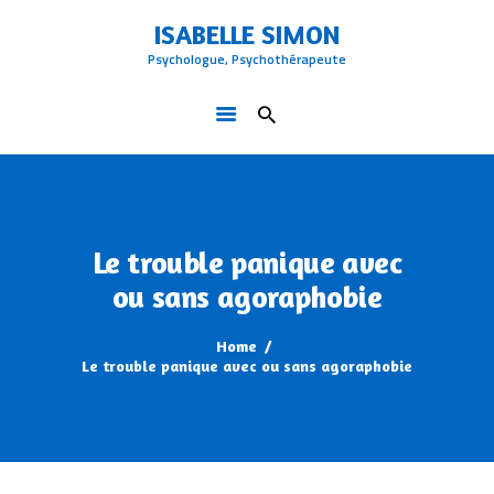
ACCUEIL
ISABELLE SIMON
QUI SUIS-JE
Psychologue, Psychothérapeute
ISABELLE SIMON
PROBLÈMES TRAITÉS
Psychologue, Psychothérapeute
LA THÉRAPIE COGNITIVE ET
COMPORTEMENTALE
BLOG
CONTACT
Le trouble panique avec
ou sans agoraphobie
Home
Le trouble panique avec ou sans agoraphobie