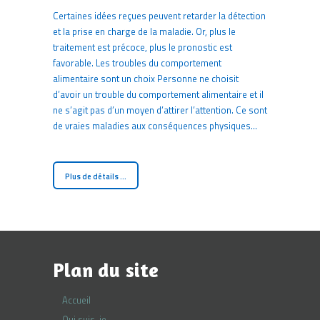
Certaines idées reçues peuvent retarder la détection
et la prise en charge de la maladie. Or, plus le
traitement est précoce, plus le pronostic est
favorable. Les troubles du comportement
alimentaire sont un choix Personne ne choisit
d’avoir un trouble du comportement alimentaire et il
ne s’agit pas d’un moyen d’attirer l’attention. Ce sont
de vraies maladies aux conséquences physiques…
Plus de détails ...
Plan du site
Accueil
Qui suis-je